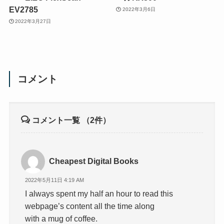
EV2785
2022年3月6日
2022年3月27日
コメント
コメント一覧
（2件）
Cheapest Digital Books
2022年5月11日 4:19 AM
I always spent my half an hour to read this
webpage’s content all the time along
with a mug of coffee.